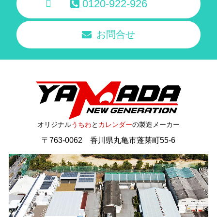
0120-922-926
お問合せ
オリジナル
うちわ
と
カレンダー
の製造メーカー
〒763-0062 香川県丸亀市蓬莱町55-6